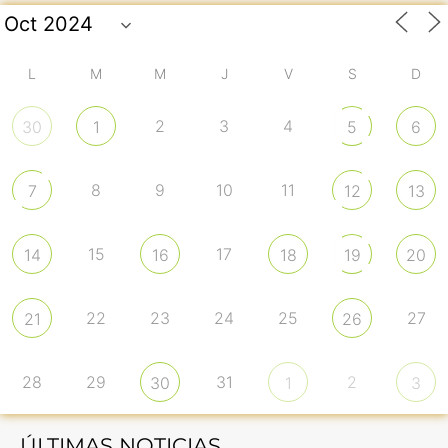
L
M
M
J
V
S
D
2
3
4
30
1
5
6
8
9
10
11
7
12
13
15
17
14
16
18
19
20
22
23
24
25
27
21
26
28
29
31
2
30
1
3
ÚLTIMAS NOTICIAS