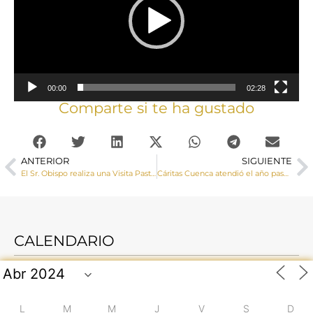
00:00
02:28
Comparte si te ha gustado
ANTERIOR
SIGUIENTE
El Sr. Obispo realiza una Visita Pastoral a la parroquia de San Fernando
Cáritas Cuenca atendió el año pasado a 594 personas sin hogar en situación de calle a través de 5 proyectos y recursos propios
CALENDARIO
L
M
M
J
V
S
D