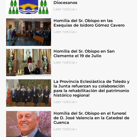
Diocesanos
Leer noticia »
Homilía del Sr. Obispo en las
Exequias de Isidoro Gómez Cavero
Leer noticia »
Homilía del Sr. Obispo en San
Clemente el 19 de Julio
Leer noticia »
La Provincia Eclesiástica de Toledo y
la Junta refuerzan su colaboración
para la rehabilitación del patrimonio
histórico regional
Leer noticia »
Homilía del Sr. Obispo en el funeral
de D. José Valencia en la Catedral de
Cuenca
Leer noticia »