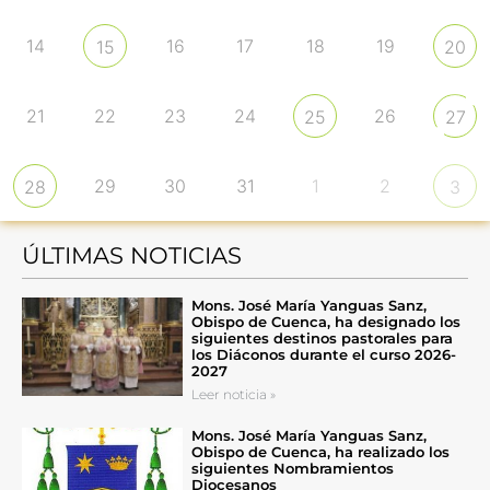
14
16
17
18
19
15
20
21
22
23
24
26
25
27
29
30
31
1
2
28
3
ÚLTIMAS NOTICIAS
Mons. José María Yanguas Sanz,
Obispo de Cuenca, ha designado los
siguientes destinos pastorales para
los Diáconos durante el curso 2026-
2027
Leer noticia »
Mons. José María Yanguas Sanz,
Obispo de Cuenca, ha realizado los
siguientes Nombramientos
Diocesanos