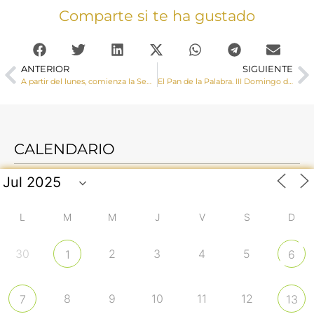
Comparte si te ha gustado
ANTERIOR
SIGUIENTE
A partir del lunes, comienza la Semana Vocacional en la Diócesis
El Pan de la Palabra. III Domingo de Pascua
CALENDARIO
L
M
M
J
V
S
D
30
2
3
4
5
1
6
8
9
10
11
12
7
13