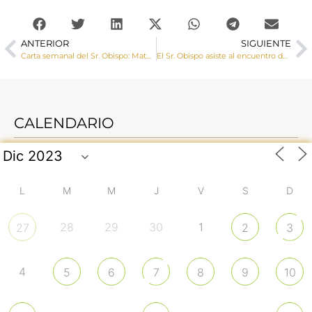
ANTERIOR
SIGUIENTE
Carta semanal del Sr. Obispo: Maternidad subrogada II
El Sr. Obispo asiste al encuentro de profesores de Religión
CALENDARIO
L
M
M
J
V
S
D
28
29
30
1
27
2
3
4
5
6
7
8
9
10