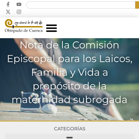
Nota de la Comisión
Episcopal para los Laicos,
Familia y Vida a
propósito de la
maternidad subrogada
CATEGORÍAS