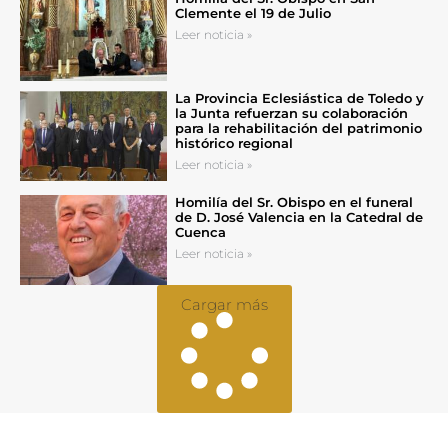
Clemente el 19 de Julio
Leer noticia »
La Provincia Eclesiástica de Toledo y
la Junta refuerzan su colaboración
para la rehabilitación del patrimonio
histórico regional
Leer noticia »
Homilía del Sr. Obispo en el funeral
de D. José Valencia en la Catedral de
Cuenca
Leer noticia »
Cargar más