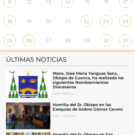
12
13
15
16
11
14
17
19
20
21
18
22
23
24
27
28
29
25
26
30
31
ÚLTIMAS NOTICIAS
Mons. José María Yanguas Sanz,
Obispo de Cuenca, ha realizado los
siguientes Nombramientos
Diocesanos
Leer noticia »
Homilía del Sr. Obispo en las
Exequias de Isidoro Gómez Cavero
Leer noticia »
Homilía del Sr. Obispo en San