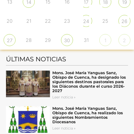
13
15
16
14
17
18
19
20
21
22
23
25
24
26
28
29
31
27
30
1
2
ÚLTIMAS NOTICIAS
Mons. José María Yanguas Sanz,
Obispo de Cuenca, ha designado los
siguientes destinos pastorales para
los Diáconos durante el curso 2026-
2027
Leer noticia »
Mons. José María Yanguas Sanz,
Obispo de Cuenca, ha realizado los
siguientes Nombramientos
Diocesanos
Leer noticia »