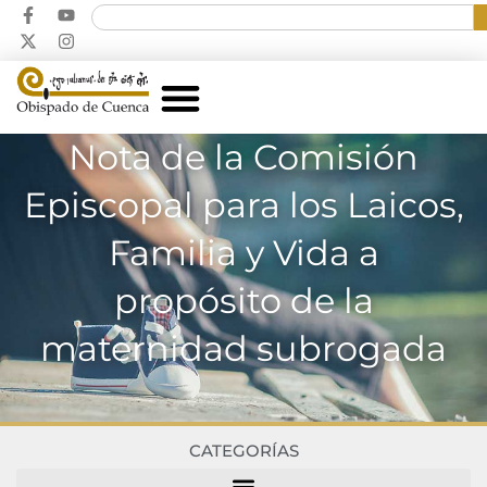
Nota de la Comisión
Episcopal para los Laicos,
Familia y Vida a
propósito de la
maternidad subrogada
CATEGORÍAS