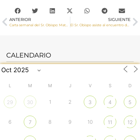
ANTERIOR
SIGUIENTE
Carta semanal del Sr. Obispo: Maternidad subrogada II
El Sr. Obispo asiste al encuentro de profesores de Religión
CALENDARIO
L
M
M
J
V
S
D
1
2
29
30
3
4
5
6
8
9
10
7
11
12