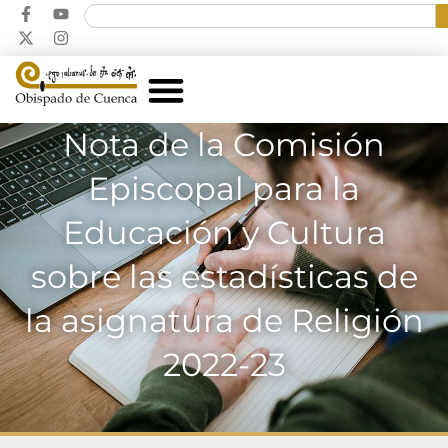
Nota de la Comisión
Episcopal para la
Educación y Cultura
sobre las estadísticas de
la asignatura de Religión
2022-23