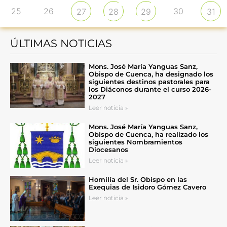
25
26
30
27
28
29
31
ÚLTIMAS NOTICIAS
Mons. José María Yanguas Sanz,
Obispo de Cuenca, ha designado los
siguientes destinos pastorales para
los Diáconos durante el curso 2026-
2027
Leer noticia »
Mons. José María Yanguas Sanz,
Obispo de Cuenca, ha realizado los
siguientes Nombramientos
Diocesanos
Leer noticia »
Homilía del Sr. Obispo en las
Exequias de Isidoro Gómez Cavero
Leer noticia »