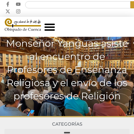
Monseñor Yanguas asiste
al encuentro de
Profesores de Enseñanza
Religiosa y el envío de los
profesores de Religión
CATEGORÍAS