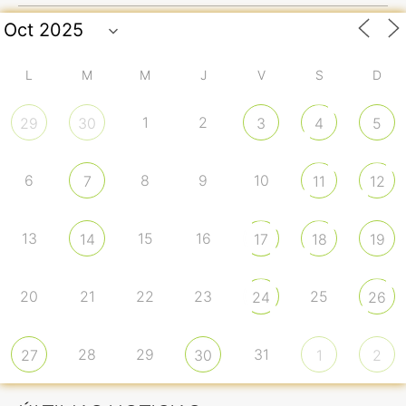
L
M
M
J
V
S
D
1
2
29
30
3
4
5
6
8
9
10
7
11
12
13
15
16
14
17
18
19
20
21
22
23
25
24
26
28
29
31
27
30
1
2