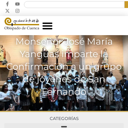
Monseñor José María
Yanguas imparte la
Confirmación a un grupo
de jóvenes de San
Fernando
CATEGORÍAS