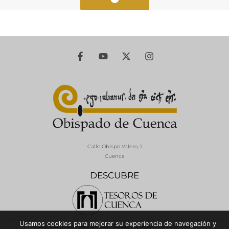
Calle Obispo Valero, 1
Cuenca
DESCUBRE
Usamos cookies para mejorar su experiencia de navegación y
© 2026 Diócesis de Cuenca - Todos los derechos reservados