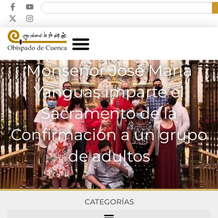
Monseñor José María
Yanguas imparte el
Sacramento de la
Confirmación a un grupo
de adultos
CATEGORÍAS