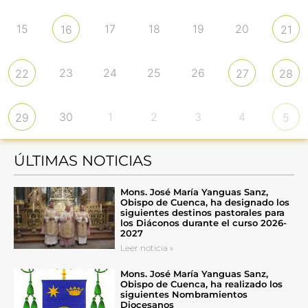
15
17
18
19
20
16
21
23
24
25
26
22
27
28
30
1
2
3
4
29
5
ÚLTIMAS NOTICIAS
Mons. José María Yanguas Sanz,
Obispo de Cuenca, ha designado los
siguientes destinos pastorales para
los Diáconos durante el curso 2026-
2027
Leer noticia »
Mons. José María Yanguas Sanz,
Obispo de Cuenca, ha realizado los
siguientes Nombramientos
Diocesanos