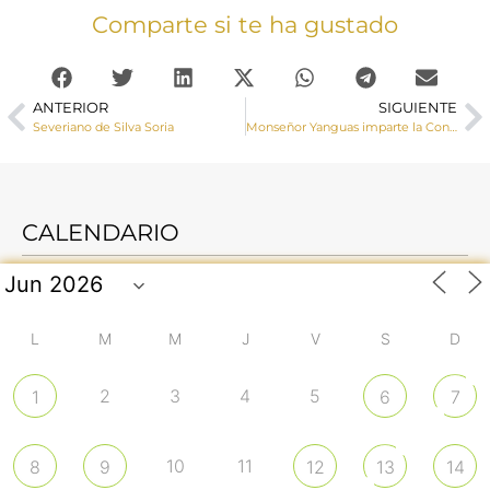
Comparte si te ha gustado
ANTERIOR
SIGUIENTE
Severiano de Silva Soria
Monseñor Yanguas imparte la Confirmación a un grupo de jóvenes de Minglanilla
CALENDARIO
L
M
M
J
V
S
D
2
3
4
5
1
6
7
10
11
8
9
12
13
14