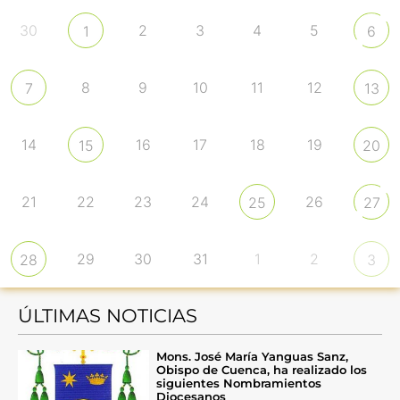
30
2
3
4
5
1
6
8
9
10
11
12
7
13
14
16
17
18
19
15
20
21
22
23
24
26
25
27
29
30
31
1
2
28
3
ÚLTIMAS NOTICIAS
Mons. José María Yanguas Sanz,
Obispo de Cuenca, ha realizado los
siguientes Nombramientos
Diocesanos