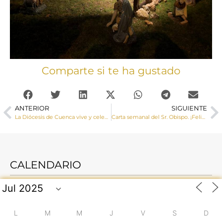
Comparte si te ha gustado
ANTERIOR
SIGUIENTE
La Diócesis de Cuenca vive y celebra la Navidad con numerosas actividades
Carta semanal del Sr. Obispo. ¡Feliz Navidad!
CALENDARIO
L
M
M
J
V
S
D