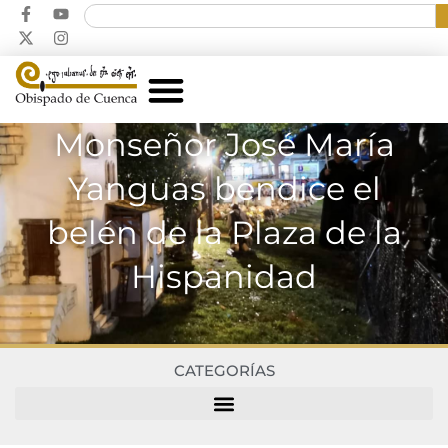
Monseñor José María
Yanguas bendice el
belén de la Plaza de la
Hispanidad
CATEGORÍAS