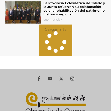
La Provincia Eclesiástica de Toledo y
la Junta refuerzan su colaboración
para la rehabilitación del patrimonio
histórico regional
Leer noticia »
Cargar más