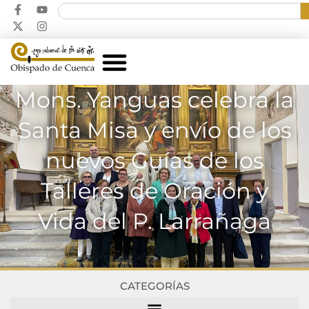
Mons. Yanguas celebra la
Santa Misa y envío de los
nuevos Guías de los
Talleres de Oración y
Vida del P. Larrañaga
CATEGORÍAS