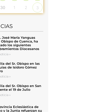
30
1
2
3
ICIAS
. José María Yanguas
, Obispo de Cuenca, ha
zado los siguientes
ramientos Diocesanos
oticia »
ía del Sr. Obispo en las
uias de Isidoro Gómez
ro
oticia »
ía del Sr. Obispo en San
nte el 19 de Julio
oticia »
ovincia Eclesiástica de
o y la Junta refuerzan su