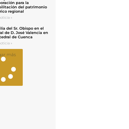
oración para la
ilitación del patrimonio
rico regional
oticia »
ía del Sr. Obispo en el
al de D. José Valencia en
tedral de Cuenca
oticia »
gar más