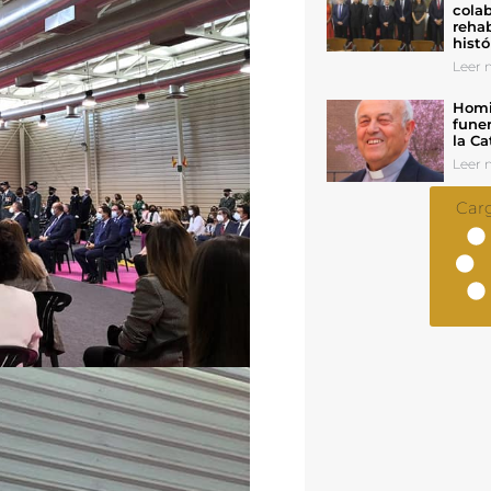
colab
rehab
histó
Leer n
Homil
funer
la Ca
Leer n
Car