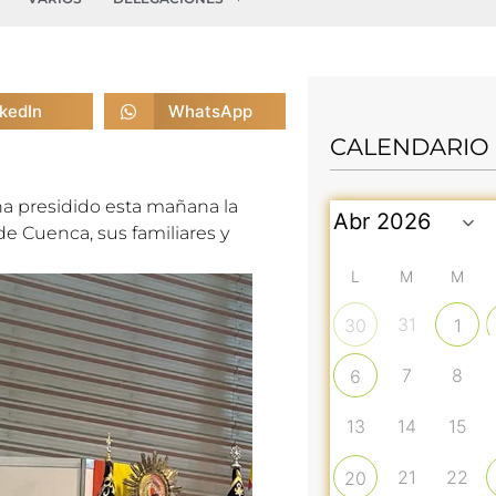
nkedIn
WhatsApp
CALENDARIO
a presidido esta mañana la
 de Cuenca, sus familiares y
L
M
M
31
30
1
7
8
6
13
14
15
21
22
20