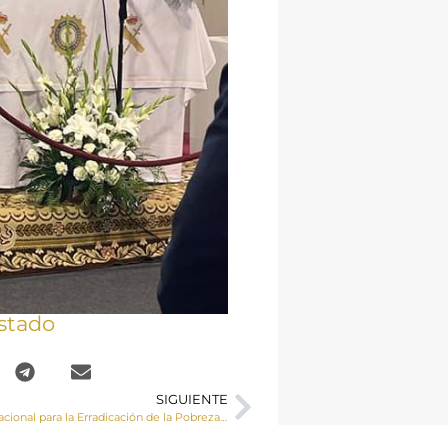
stado
SIGUIENTE
En el Día Internacional para la Erradicación de la Pobreza, Cáritas diocesana de Cuenca llama al cumplimiento de los objetivos de desarrollo sostenible