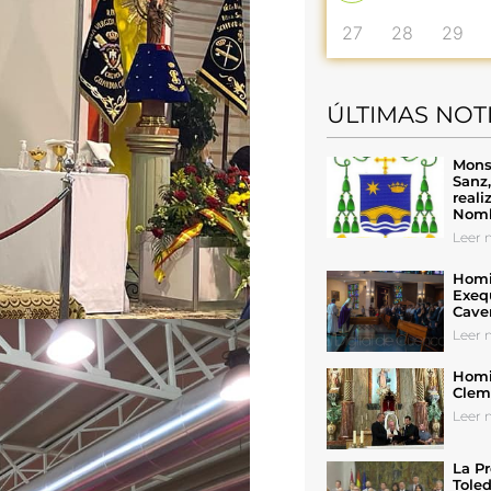
27
28
29
ÚLTIMAS NOT
Mons
Sanz
reali
Nomb
Leer n
Homil
Exeq
Cave
Leer n
Homil
Cleme
Leer n
La Pr
Toled