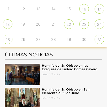
11
12
13
14
15
16
17
19
20
21
18
22
23
24
26
27
28
29
30
25
31
ÚLTIMAS NOTICIAS
Homilía del Sr. Obispo en las
Exequias de Isidoro Gómez Cavero
Leer noticia »
Homilía del Sr. Obispo en San
Clemente el 19 de Julio
Leer noticia »