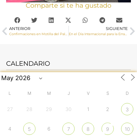
Comparte si te ha gustado
ANTERIOR
SIGUIENTE
Confirmaciones en Motilla del Palancar
En el Día Internacional para la Erradicación de la Pobreza, Cáritas diocesana de Cuenca llama al cumplimiento de los objetivos de desarrollo sostenible
CALENDARIO
L
M
M
J
V
S
D
27
28
29
30
1
2
3
4
6
5
7
8
9
10