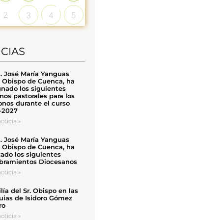
2
3
4
5
ICIAS
. José María Yanguas
, Obispo de Cuenca, ha
nado los siguientes
nos pastorales para los
nos durante el curso
-2027
oticia »
. José María Yanguas
, Obispo de Cuenca, ha
zado los siguientes
ramientos Diocesanos
oticia »
ía del Sr. Obispo en las
uias de Isidoro Gómez
ro
oticia »