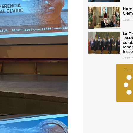
Homil
Cleme
Leer n
La Pr
Toled
colab
rehab
histó
Leer n
Car