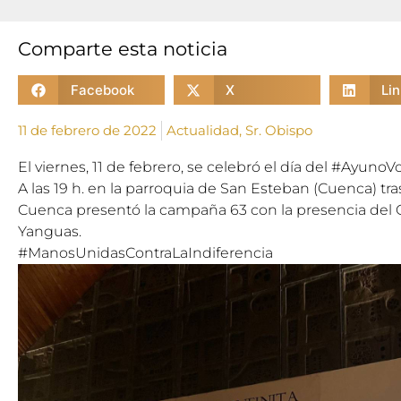
Comparte esta noticia
Facebook
X
Li
11 de febrero de 2022
Actualidad
,
Sr. Obispo
El viernes, 11 de febrero, se celebró el día del
#AyunoVo
A las 19 h. en la parroquia de San Esteban (Cuenca) tra
Cuenca
presentó la campaña 63 con la presencia del
Yanguas.
#ManosUnidasContraLaIndiferencia