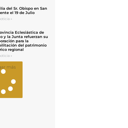
ía del Sr. Obispo en San
nte el 19 de Julio
oticia »
ovincia Eclesiástica de
o y la Junta refuerzan su
oración para la
ilitación del patrimonio
rico regional
oticia »
gar más