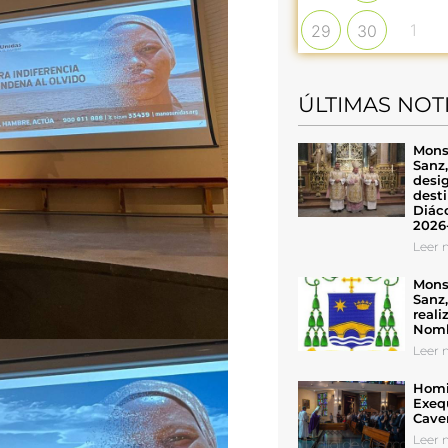
1
29
30
ÚLTIMAS NOT
Mons
Sanz
desig
desti
Diáco
2026
Leer n
Mons
Sanz
reali
Nomb
Leer n
Homil
Exeq
Cave
Leer n