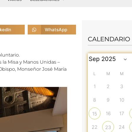
nkedIn
WhatsApp
CALENDARIO
luntario
.
s la Misa y
Manos Unidas –
 Obispo, Monseñor José María
L
M
M
1
2
3
8
9
10
16
17
15
22
24
23