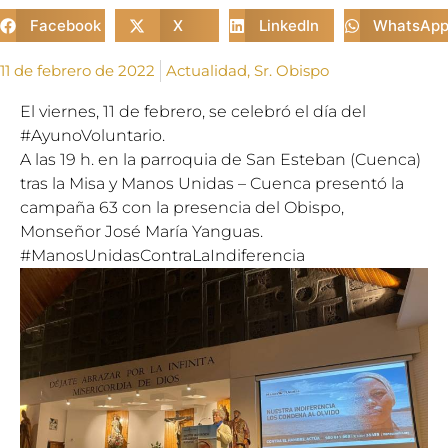
Facebook
X
LinkedIn
WhatsAp
11 de febrero de 2022
Actualidad
,
Sr. Obispo
El viernes, 11 de febrero, se celebró el día del
#AyunoVoluntario
.
A las 19 h. en la parroquia de San Esteban (Cuenca)
tras la Misa y
Manos Unidas – Cuenca
presentó la
campaña 63 con la presencia del Obispo,
Monseñor José María Yanguas.
#ManosUnidasContraLaIndiferencia