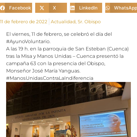
Facebook
X
LinkedIn
WhatsAp
11 de febrero de 2022
Actualidad
,
Sr. Obispo
El viernes, 11 de febrero, se celebró el día del
#AyunoVoluntario
.
A las 19 h. en la parroquia de San Esteban (Cuenca)
tras la Misa y
Manos Unidas – Cuenca
presentó la
campaña 63 con la presencia del Obispo,
Monseñor José María Yanguas.
#ManosUnidasContraLaIndiferencia