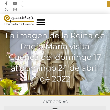
La imagen de la Reina de
Radio María visita
Cuenca del domingo 17
al domingo 24 de abril
de 2022
CATEGORÍAS