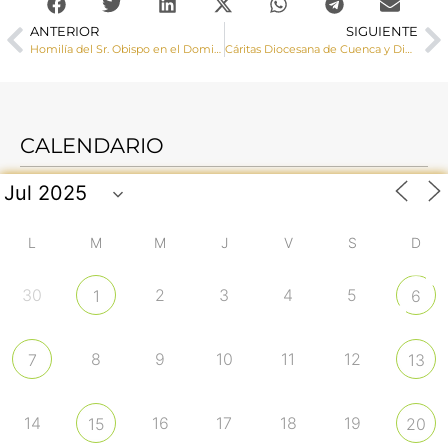
ANTERIOR
SIGUIENTE
Homilía del Sr. Obispo en el Domingo de Resurrección 2022: ¡Cristo vive!
Cáritas Diocesana de Cuenca y Diputación unidos en proyectos de ayuda humanitaria
CALENDARIO
L
M
M
J
V
S
D
30
2
3
4
5
1
6
8
9
10
11
12
7
13
14
16
17
18
19
15
20