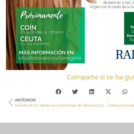
Comparte si te ha gu
ANTERIOR
Homilía del Sr. Obispo en el Domingo de Resurrección 2022: ¡Cristo vive!