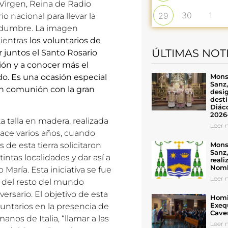
Virgen, Reina de Radio
30
1
29
io nacional para llevar la
tidumbre. La imagen
ientras
los voluntarios de
ÚLTIMAS NOT
r juntos el Santo Rosario
ión y a conocer más el
Mons
do. Es una ocasión especial
Sanz
en comunión con la gran
desig
desti
Diáco
2026
 talla en madera, realizada
Leer n
 hace varios años, cuando
Mons
de esta tierra solicitaron
Sanz
tintas localidades y dar así a
reali
Nomb
María. Esta iniciativa se fue
Leer n
y del resto del mundo
rsario. El objetivo de esta
Homil
Exeq
luntarios en la presencia de
Cave
os de Italia, “llamar a las
Leer n