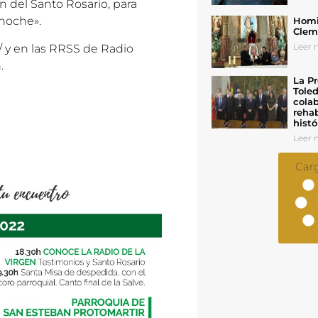
n del Santo Rosario, para
 noche».
Homil
Cleme
Leer n
/
y en las RRSS de Radio
.
La Pr
Toled
colab
rehab
histó
Leer n
Car