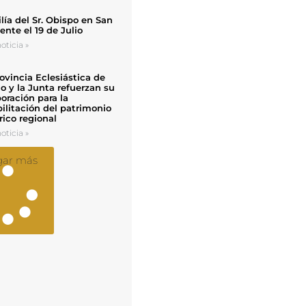
ía del Sr. Obispo en San
nte el 19 de Julio
oticia »
ovincia Eclesiástica de
o y la Junta refuerzan su
oración para la
ilitación del patrimonio
rico regional
oticia »
gar más