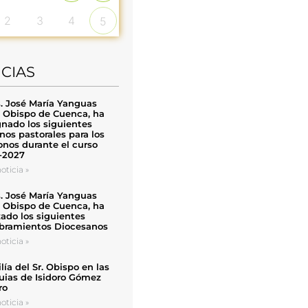
2
3
4
5
ICIAS
. José María Yanguas
, Obispo de Cuenca, ha
nado los siguientes
nos pastorales para los
nos durante el curso
-2027
oticia »
. José María Yanguas
, Obispo de Cuenca, ha
zado los siguientes
ramientos Diocesanos
oticia »
ía del Sr. Obispo en las
uias de Isidoro Gómez
ro
oticia »