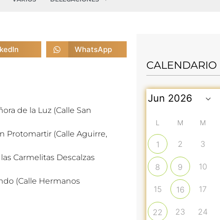
nkedIn
WhatsApp
CALENDARIO
ñora de la Luz (Calle San
L
M
M
n Protomartir (Calle Aguirre,
2
3
1
 las Carmelitas Descalzas
10
8
9
nando (Calle Hermanos
15
17
16
23
24
22