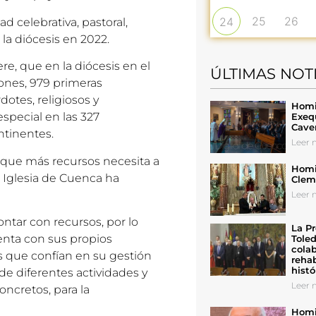
25
26
24
ad celebrativa, pastoral,
e la diócesis en 2022.
ere, que en la diócesis en el
ÚLTIMAS NOT
ones, 979 primeras
otes, religiosos y
Homil
especial en las 327
Exeq
Cave
ntinentes.
Leer n
la que más recursos necesita a
Homil
a Iglesia de Cuenca ha
Cleme
Leer n
contar con recursos, por lo
La Pr
uenta con sus propios
Toled
colab
as que confían en su gestión
rehab
histó
e diferentes actividades y
Leer n
oncretos, para la
Homil