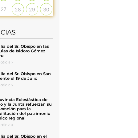
27
28
29
30
ICIAS
ía del Sr. Obispo en las
uias de Isidoro Gómez
ro
oticia »
ía del Sr. Obispo en San
nte el 19 de Julio
oticia »
ovincia Eclesiástica de
o y la Junta refuerzan su
oración para la
ilitación del patrimonio
rico regional
oticia »
ía del Sr. Obispo en el