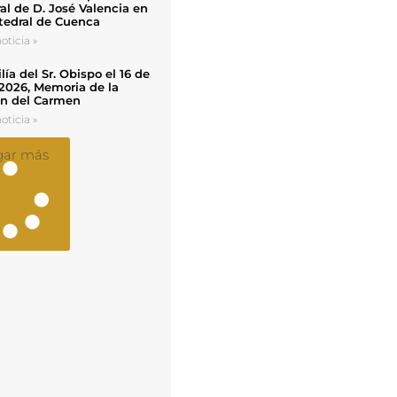
al de D. José Valencia en
tedral de Cuenca
oticia »
ía del Sr. Obispo el 16 de
 2026, Memoria de la
en del Carmen
oticia »
gar más