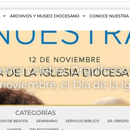
S
ARCHIVOS Y MUSEO DIOCESANO
CONOCE NUESTRA 
enca celebra ‘Orgullosos 
noviembre, el Día de la I
CATEGORÍAS
ADO DE BEATOS
SEMINARIO
SERVICIO BIBLICO
SR. OBISPO
VARIOS
DELEGACIONES