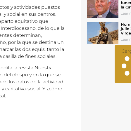
funer
tos y actividades puestos
la Ca
Leer n
 y social en sus centros.
eparto equitativo que
Homil
Interdiocesano, de lo que la
julio
Virg
uyentes determinan,
Leer n
ño, por la que se destina un
arcar las dos equis, tanto la
Car
 casilla de fines sociales.
edita la revista Nuestra
o del obispo y en la que se
o los datos de la actividad
 y caritativa-social. Y ¿cómo
al.