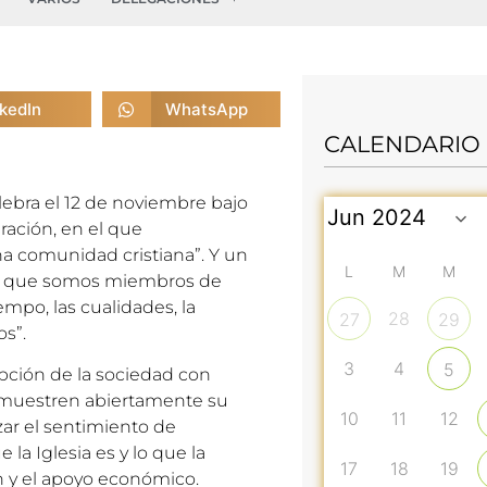
nkedIn
WhatsApp
CALENDARIO
lebra el 12 de noviembre bajo
bración, en el que
a comunidad cristiana”. Y un
L
M
M
 de que somos miembros de
iempo, las cualidades, la
28
27
29
s”.
3
4
5
epción de la sociedad con
o muestren abiertamente su
10
11
12
zar el sentimiento de
 la Iglesia es y lo que la
17
18
19
ón y el apoyo económico.