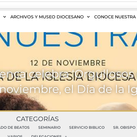
S
ARCHIVOS Y MUSEO DIOCESANO
CONOCE NUESTRA 
enca celebra ‘Orgullosos 
noviembre, el Día de la I
CATEGORÍAS
ADO DE BEATOS
SEMINARIO
SERVICIO BIBLICO
SR. OBISPO
VARIOS
DELEGACIONES