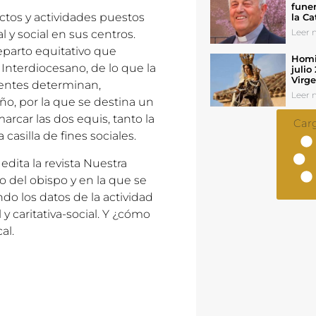
funer
tos y actividades puestos
la Ca
Leer n
 y social en sus centros.
eparto equitativo que
Homil
Interdiocesano, de lo que la
julio
Virg
uyentes determinan,
Leer n
ño, por la que se destina un
arcar las dos equis, tanto la
Car
 casilla de fines sociales.
edita la revista Nuestra
o del obispo y en la que se
o los datos de la actividad
 y caritativa-social. Y ¿cómo
al.