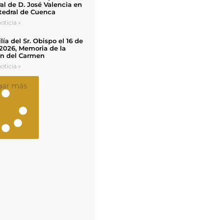
al de D. José Valencia en
tedral de Cuenca
oticia »
ía del Sr. Obispo el 16 de
 2026, Memoria de la
en del Carmen
oticia »
gar más