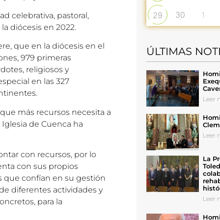
30
1
29
ad celebrativa, pastoral,
e la diócesis en 2022.
ere, que en la diócesis en el
ÚLTIMAS NOT
ones, 979 primeras
otes, religiosos y
Homil
especial en las 327
Exeq
Cave
ntinentes.
Leer n
la que más recursos necesita a
Homil
a Iglesia de Cuenca ha
Cleme
Leer n
contar con recursos, por lo
La Pr
uenta con sus propios
Toled
colab
as que confían en su gestión
rehab
histó
e diferentes actividades y
Leer n
oncretos, para la
Homil