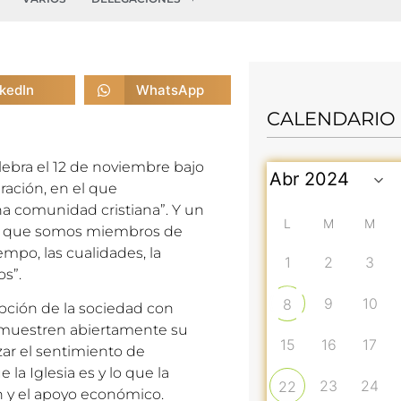
nkedIn
WhatsApp
CALENDARIO
lebra el 12 de noviembre bajo
bración, en el que
a comunidad cristiana”. Y un
L
M
M
 de que somos miembros de
iempo, las cualidades, la
1
2
3
s”.
9
10
8
epción de la sociedad con
o muestren abiertamente su
15
16
17
zar el sentimiento de
 la Iglesia es y lo que la
23
24
22
ón y el apoyo económico.