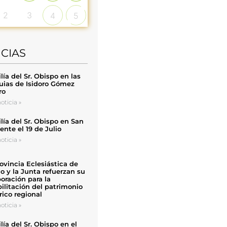
2
3
4
5
ICIAS
ía del Sr. Obispo en las
uias de Isidoro Gómez
ro
oticia »
ía del Sr. Obispo en San
nte el 19 de Julio
oticia »
ovincia Eclesiástica de
o y la Junta refuerzan su
oración para la
ilitación del patrimonio
rico regional
oticia »
ía del Sr. Obispo en el