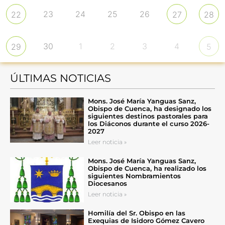
23
24
25
26
22
27
28
30
1
2
3
4
29
5
ÚLTIMAS NOTICIAS
Mons. José María Yanguas Sanz,
Obispo de Cuenca, ha designado los
siguientes destinos pastorales para
los Diáconos durante el curso 2026-
2027
Leer noticia »
Mons. José María Yanguas Sanz,
Obispo de Cuenca, ha realizado los
siguientes Nombramientos
Diocesanos
Leer noticia »
Homilía del Sr. Obispo en las
Exequias de Isidoro Gómez Cavero