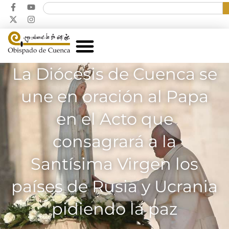
La Diócesis de Cuenca se
une en oración al Papa
en el Acto que
consagrará a la
Santísima Virgen los
países de Rusia y Ucrania
pidiendo la paz