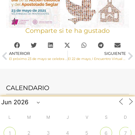
Comparte si te ha gustado
ANTERIOR
SIGUIENTE
El próximo 23 de mayo se celebra el Día de la Acción Católica y Apostolado Seglar
El 22 de mayo, I Encuentro Virtual de todas las Diócesis de CLM para reflexionar sobre la vocación laical
CALENDARIO
L
M
M
J
V
S
D
2
3
4
5
1
6
7