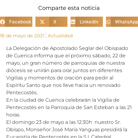
Comparte esta noticia
Facebook
X
LinkedIn
WhatsAp
18 de mayo de 2021
Actualidad
La Delegación de Apostolado Seglar del Obispado
de Cuenca informa que el próximo sábado,
22 de
mayo,
un gran número de parroquias de nuestra
diócesis se unirán para orar juntos en diferentes
Vigilias y momentos de oración para pedir al
Espíritu Santo que nos lleve hacia un renovado
Pentecostés.
En la ciudad de Cuenca celebrarán la Vigilia de
Pentecostés en la Parroquia de San Esteban a las 21
horas.
El domingo
23 de mayo
a las 12:30h nuestro Sr.
Obispo, Monseñor José
Mar
ía Yanguas presidirá la
Eucaristía de Pentecostés en la S.I. Catedral.