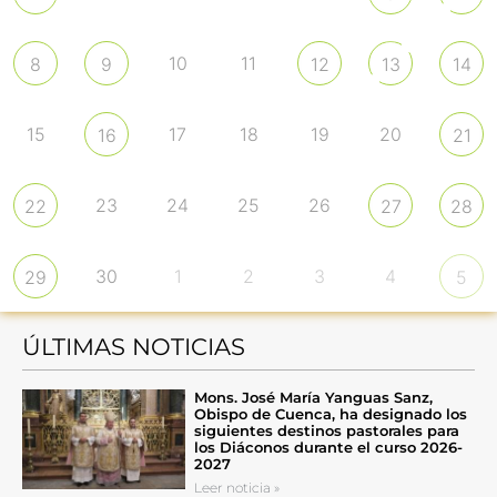
10
11
8
9
12
13
14
15
17
18
19
20
16
21
23
24
25
26
22
27
28
30
1
2
3
4
29
5
ÚLTIMAS NOTICIAS
Mons. José María Yanguas Sanz,
Obispo de Cuenca, ha designado los
siguientes destinos pastorales para
los Diáconos durante el curso 2026-
2027
Leer noticia »