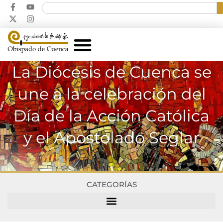
La Diócesis de Cuenca se
une a la celebración del
Día de la Acción Católica
y el Apostolado Seglar
CATEGORÍAS