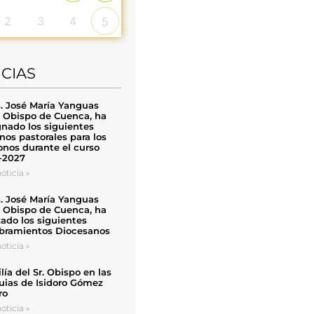
2
3
4
5
ICIAS
. José María Yanguas
, Obispo de Cuenca, ha
nado los siguientes
nos pastorales para los
nos durante el curso
-2027
oticia »
. José María Yanguas
, Obispo de Cuenca, ha
zado los siguientes
ramientos Diocesanos
oticia »
ía del Sr. Obispo en las
uias de Isidoro Gómez
ro
oticia »