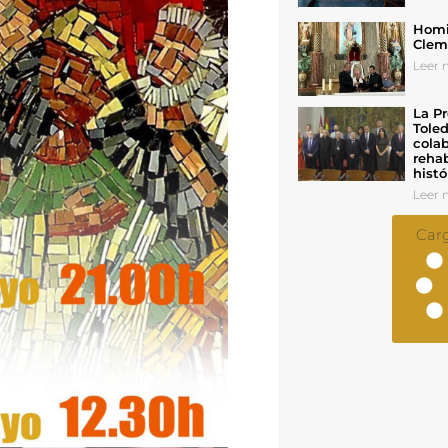
Homil
Cleme
Leer n
La Pr
Toled
colab
rehab
histó
Leer n
Car