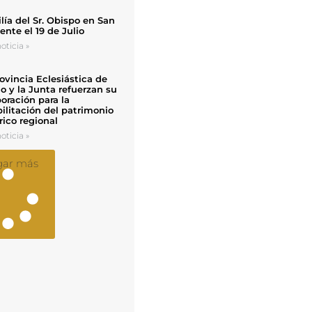
ía del Sr. Obispo en San
nte el 19 de Julio
oticia »
ovincia Eclesiástica de
o y la Junta refuerzan su
oración para la
ilitación del patrimonio
rico regional
oticia »
gar más