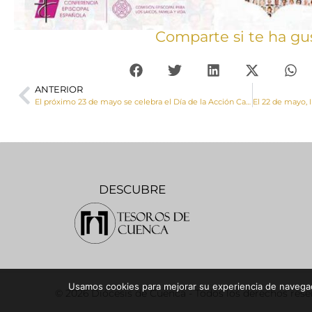
Comparte si te ha gu
ANTERIOR
El próximo 23 de mayo se celebra el Día de la Acción Católica y Apostolado Seglar
DESCUBRE
Usamos cookies para mejorar su experiencia de navegaci
© 2026 Diócesis de Cuenca - Todos los derechos res