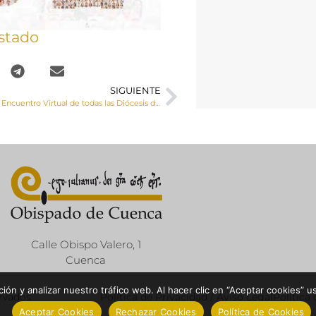
stado
SIGUIENTE
El 22 de mayo, I Encuentro Virtual de todas las Diócesis de CLM para reflexionar sobre la vocación laical
Calle Obispo Valero, 1
Cuenca
ón y analizar nuestro tráfico web. Al hacer clic en “Aceptar cookies” u
ervados
Política de Privacidad / Aviso Legal
Política
Aceptar Cookies
Rechazar Cookies
Política de Cookies