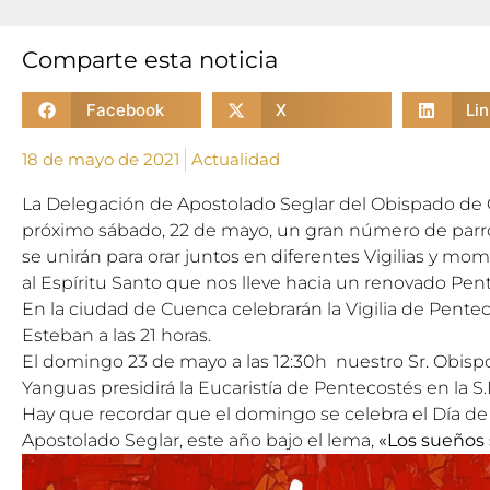
Comparte esta noticia
Facebook
X
Li
18 de mayo de 2021
Actualidad
La Delegación de Apostolado Seglar del Obispado de
próximo sábado,
22 de mayo,
un gran número de parro
se unirán para orar juntos en diferentes Vigilias y mo
al Espíritu Santo que nos lleve hacia un renovado Pen
En la ciudad de Cuenca celebrarán la Vigilia de Pente
Esteban a las 21 horas.
El domingo
23 de mayo
a las 12:30h nuestro Sr. Obis
Yanguas presidirá la Eucaristía de Pentecostés en la S.I
Hay que recordar que el domingo se celebra el Día de l
Apostolado Seglar, este año bajo el lema,
«Los sueños 