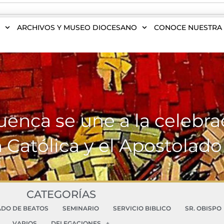
S
ARCHIVOS Y MUSEO DIOCESANO
CONOCE NUESTRA 
uenca se une a la celebrac
 Católica y el Apostolado
CATEGORÍAS
ADO DE BEATOS
SEMINARIO
SERVICIO BIBLICO
SR. OBISPO
VARIOS
DELEGACIONES