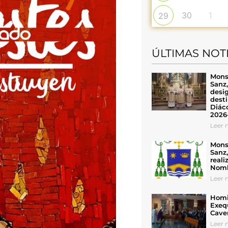
30
1
29
ÚLTIMAS NOT
Mons
Sanz
desig
desti
Diáco
2026
Leer n
Mons
Sanz
reali
Nomb
Leer n
Homil
Exeq
Cave
Leer n