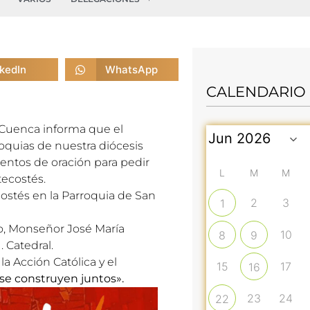
nkedIn
WhatsApp
CALENDARIO
 Cuenca informa que el
quias de nuestra diócesis
mentos de oración para pedir
L
M
M
tecostés.
costés en la Parroquia de San
2
3
1
po, Monseñor José
Mar
ía
10
8
9
. Catedral.
a Acción Católica y el
15
17
16
se construyen juntos».
23
24
22