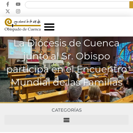
La Diócesis de Cuenca
junto al Sr. Obispo
participa en el Encuentro
Mundial de las Familias
CATEGORÍAS