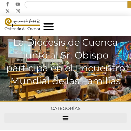
La Diócesis de Cuenca
junto al Sr. Obispo
participa en el Encuentro
Mundial de las Familias
CATEGORÍAS