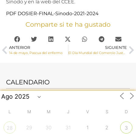
Sínodo
y en la
web del CCEE.
PDF DOSIER-FINAL-Sinodo-2021-2024
Comparte si te ha gustado
ANTERIOR
SIGUIENTE
14 de mayo, Pascua del enfermo
El Día Mundial del Comercio Justo Cáritas invita a la ciudadanía a conocer productos que “le sientan bien a todo el mundo”
CALENDARIO
L
M
M
J
V
S
D
29
30
31
1
2
28
3