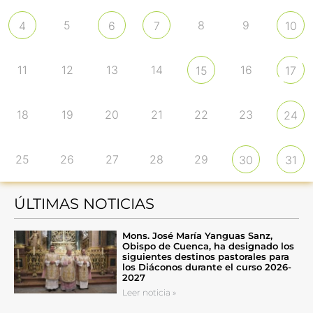
5
8
9
4
6
7
10
11
12
13
14
16
15
17
18
19
20
21
22
23
24
25
26
27
28
29
30
31
ÚLTIMAS NOTICIAS
Mons. José María Yanguas Sanz,
Obispo de Cuenca, ha designado los
siguientes destinos pastorales para
los Diáconos durante el curso 2026-
2027
Leer noticia »