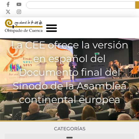
La CEE ofrece la versión
en español del
Documento final del
Sínodo de la Asamblea
continental europea
CATEGORÍAS