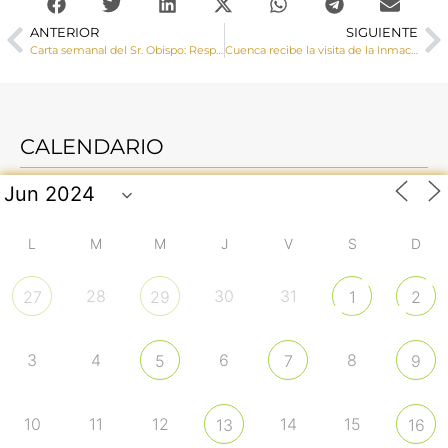
ANTERIOR
SIGUIENTE
Carta semanal del Sr. Obispo: Respuestas a una doble pregunta
Cuenca recibe la visita de la Inmaculada del 28 al 30 de septiembre
CALENDARIO
L
M
M
J
V
S
D
28
30
31
27
29
1
2
3
4
6
8
5
7
9
10
11
12
14
15
13
16