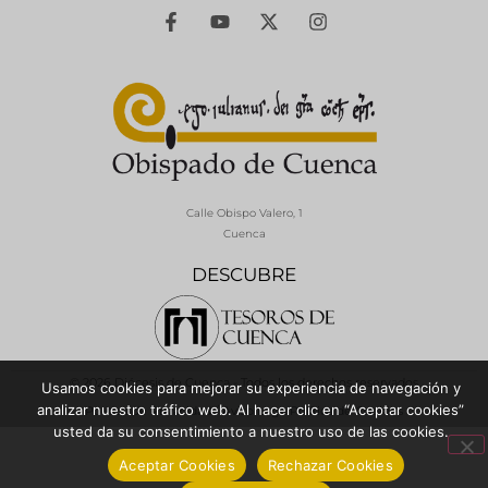
Calle Obispo Valero, 1
Cuenca
DESCUBRE
© 2026 Diócesis de Cuenca - Todos los derechos reservados
Usamos cookies para mejorar su experiencia de navegación y
analizar nuestro tráfico web. Al hacer clic en “Aceptar cookies”
Política de Privacidad / Aviso Legal
Política de Cookies
usted da su consentimiento a nuestro uso de las cookies.
Aceptar Cookies
Rechazar Cookies