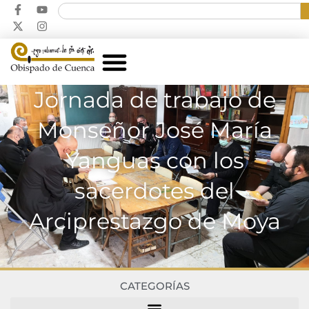
Jornada de trabajo de
Monseñor José María
Yanguas con los
sacerdotes del
Arciprestazgo de Moya
CATEGORÍAS