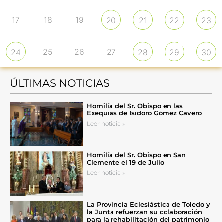
17
18
19
20
21
22
23
25
26
27
24
28
29
30
ÚLTIMAS NOTICIAS
Homilía del Sr. Obispo en las
Exequias de Isidoro Gómez Cavero
Leer noticia »
Homilía del Sr. Obispo en San
Clemente el 19 de Julio
Leer noticia »
La Provincia Eclesiástica de Toledo y
la Junta refuerzan su colaboración
para la rehabilitación del patrimonio