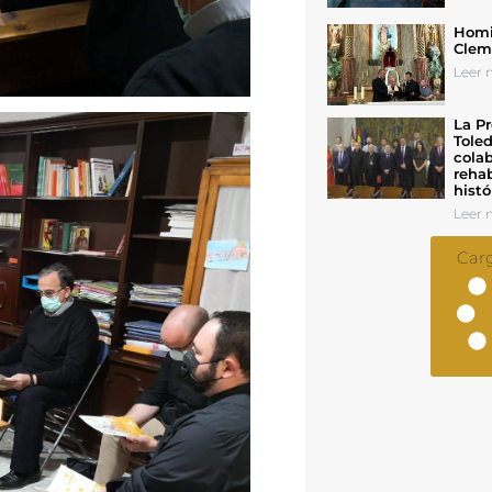
Homil
Cleme
Leer n
La Pr
Toled
colab
rehab
histó
Leer n
Car