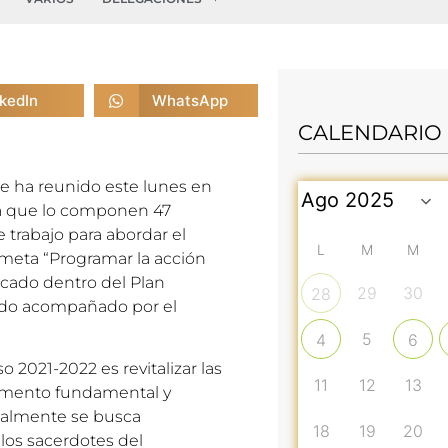
nkedIn
WhatsApp
CALENDARIO
e ha reunido este lunes en
ya que lo componen 47
 trabajo para abordar el
L
M
M
meta “Programar la acción
rcado dentro del Plan
29
30
28
stado acompañado por el
5
4
6
o 2021-2022 es revitalizar las
11
12
13
omento fundamental y
gualmente se busca
18
19
20
 los sacerdotes del