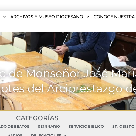
S
ARCHIVOS Y MUSEO DIOCESANO
CONOCE NUESTRA 
jo de Monseñor José Marí
otes del Arciprestazgo 
CATEGORÍAS
ADO DE BEATOS
SEMINARIO
SERVICIO BIBLICO
SR. OBISPO
VARIOS
DELEGACIONES