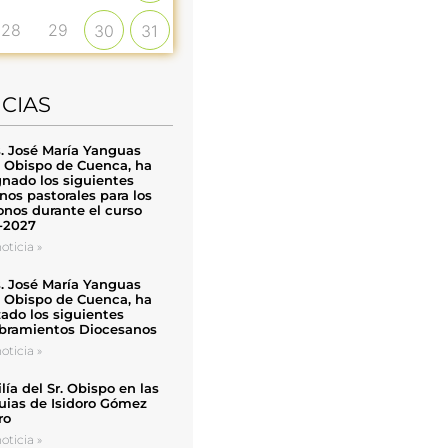
28
29
30
31
ICIAS
. José María Yanguas
, Obispo de Cuenca, ha
nado los siguientes
nos pastorales para los
nos durante el curso
-2027
oticia »
. José María Yanguas
, Obispo de Cuenca, ha
zado los siguientes
ramientos Diocesanos
oticia »
ía del Sr. Obispo en las
uias de Isidoro Gómez
ro
oticia »