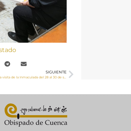
stado
SIGUIENTE
Cuenca recibe la visita de la Inmaculada del 28 al 30 de septiembre