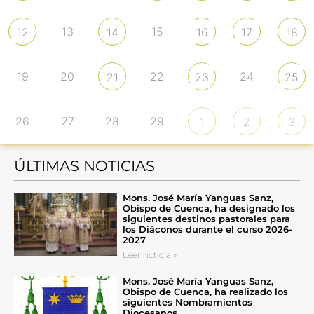
13
15
12
14
16
17
18
19
20
22
24
21
23
25
26
27
28
29
1
2
3
ÚLTIMAS NOTICIAS
Mons. José María Yanguas Sanz,
Obispo de Cuenca, ha designado los
siguientes destinos pastorales para
los Diáconos durante el curso 2026-
2027
Leer noticia »
Mons. José María Yanguas Sanz,
Obispo de Cuenca, ha realizado los
siguientes Nombramientos
Diocesanos