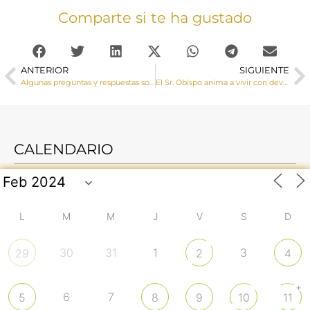
Comparte si te ha gustado
ANTERIOR
SIGUIENTE
Algunas preguntas y respuestas sobre la cuaresma
El Sr. Obispo anima a vivir con devoción la Semana Santa a pesar de la ausencia de procesiones y agradece a las hermandades la labor social que están haciendo durante la pandemia
CALENDARIO
L
M
M
J
V
S
D
30
31
1
3
29
2
4
+
6
7
5
8
9
10
11