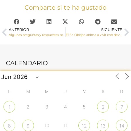
Comparte si te ha gustado
ANTERIOR
SIGUIENTE
Algunas preguntas y respuestas sobre la cuaresma
El Sr. Obispo anima a vivir con devoción la Semana Santa a pesar de la ausencia de procesiones y agradece a las hermandades la labor social que están haciendo durante la pandemia
CALENDARIO
L
M
M
J
V
S
D
2
3
4
5
1
6
7
10
11
8
9
12
13
14