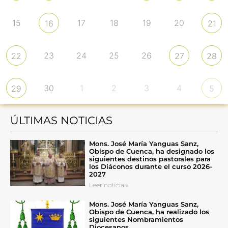
15
17
18
19
20
16
21
23
24
25
26
22
27
28
30
1
2
3
4
29
5
ÚLTIMAS NOTICIAS
Mons. José María Yanguas Sanz,
Obispo de Cuenca, ha designado los
siguientes destinos pastorales para
los Diáconos durante el curso 2026-
2027
Leer noticia »
Mons. José María Yanguas Sanz,
Obispo de Cuenca, ha realizado los
siguientes Nombramientos
Diocesanos