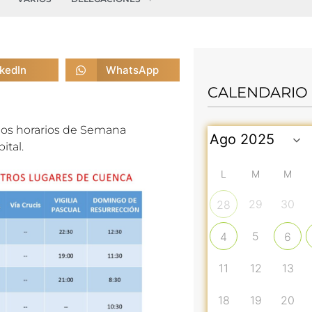
nkedIn
WhatsApp
CALENDARIO
los horarios de Semana
ital.
L
M
M
29
30
28
5
4
6
11
12
13
18
19
20