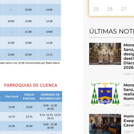
25
26
27
ÚLTIMAS NOT
Mons
Sanz
desig
desti
Diáco
2026
Leer n
Mons
Sanz
reali
Nomb
Leer n
Homil
Exeq
Cave
Leer n