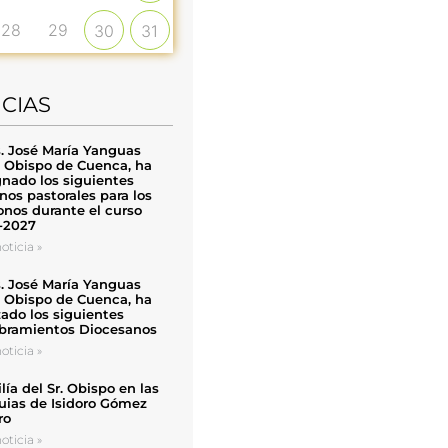
28
29
30
31
ICIAS
. José María Yanguas
, Obispo de Cuenca, ha
nado los siguientes
nos pastorales para los
nos durante el curso
-2027
oticia »
. José María Yanguas
, Obispo de Cuenca, ha
zado los siguientes
ramientos Diocesanos
oticia »
ía del Sr. Obispo en las
uias de Isidoro Gómez
ro
oticia »