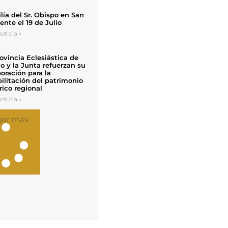
ía del Sr. Obispo en San
nte el 19 de Julio
oticia »
ovincia Eclesiástica de
o y la Junta refuerzan su
oración para la
ilitación del patrimonio
rico regional
oticia »
gar más