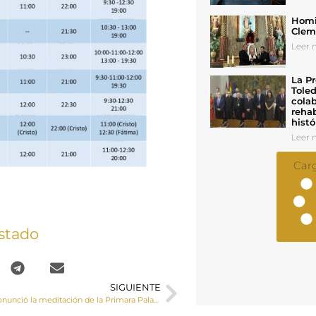
Homil
Cleme
Leer n
La Pr
Toled
colab
rehab
histó
Leer n
Car
stado
SIGUIENTE
El Sr. Obispo pronunció la meditación de la Primara Palabra en la noche de Lunes Santo en la procesión penitencial del Santísimo Cristo de la Vera Cruz de Cuenca