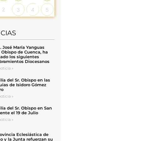
2
3
4
5
ICIAS
. José María Yanguas
, Obispo de Cuenca, ha
zado los siguientes
ramientos Diocesanos
oticia »
ía del Sr. Obispo en las
uias de Isidoro Gómez
ro
oticia »
ía del Sr. Obispo en San
nte el 19 de Julio
oticia »
ovincia Eclesiástica de
o y la Junta refuerzan su