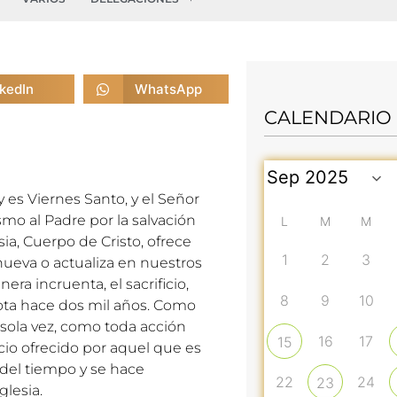
nkedIn
WhatsApp
CALENDARIO
y es Viernes Santo, y el Señor
ismo al Padre por la salvación
L
M
M
sia, Cuerpo de Cristo, ofrece
1
2
3
enueva o actualiza en nuestros
a incruenta, el sacrificio,
8
9
10
gota hace dos mil años. Como
 sola vez, como toda acción
16
17
15
io ofrecido por aquel que es
 del tiempo y se hace
22
24
23
glesia.