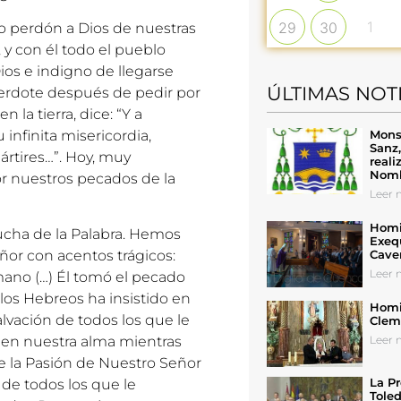
1
29
30
ndo perdón a Dios de nuestras
, y con él todo el pueblo
ios e indigno de llegarse
ÚLTIMAS NOT
sacerdote después de pedir por
 la tierra, dice: “Y a
Mons
infinita misericordia,
Sanz
ártires…”. Hoy, muy
reali
Nomb
r nuestros pecados de la
Leer n
Homil
ucha de la Palabra. Hemos
Exeq
Cave
eñor con acentos trágicos:
Leer n
mano (…) Él tomó el pecado
los Hebreos ha insistido en
Homil
alvación de todos los que le
Cleme
Leer n
en nuestra alma mientras
e la Pasión de Nuestro Señor
La Pr
 de todos los que le
Toled