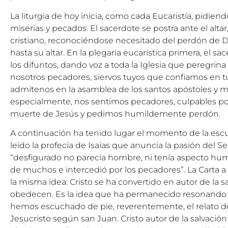
La liturgia de hoy inicia, como cada Eucaristía, pidie
miserias y pecados. El sacerdote se postra ante el altar
cristiano, reconociéndose necesitado del perdón de D
hasta su altar. En la plegaria eucarística primera, el 
los difuntos, dando voz a toda la Iglesia que peregrina en
nosotros pecadores, siervos tuyos que confiamos en tu 
admítenos en la asamblea de los santos apóstoles y m
especialmente, nos sentimos pecadores, culpables po
muerte de Jesús y pedimos humildemente perdón.
A continuación ha tenido lugar el momento de la esc
leído la profecía de Isaías que anuncia la pasión del S
“desfigurado no parecía hombre, ni tenía aspecto hu
de muchos e intercedió por los pecadores”. La Carta a 
la misma idea: Cristo se ha convertido en autor de la s
obedecen. Es la idea que ha permanecido resonando 
hemos escuchado de pie, reverentemente, el relato d
Jesucristo según san Juan. Cristo autor de la salvación