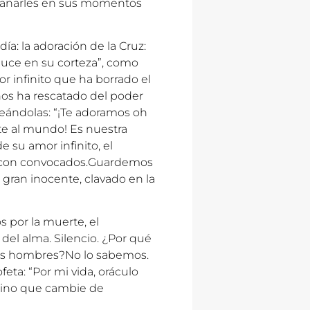
mpañarles en sus momentos
ía: la adoración de la Cruz:
duce en su corteza”, como
r infinito que ha borrado el
 nos ha rescatado del poder
eándolas: “¡Te adoramos oh
te al mundo! Es nuestra
de su amor infinito, el
s con convocados.Guardemos
el gran inocente, clavado en la
 por la muerte, el
 del alma. Silencio. ¿Por qué
los hombres?No lo sabemos.
ta: “Por mi vida, oráculo
 sino que cambie de