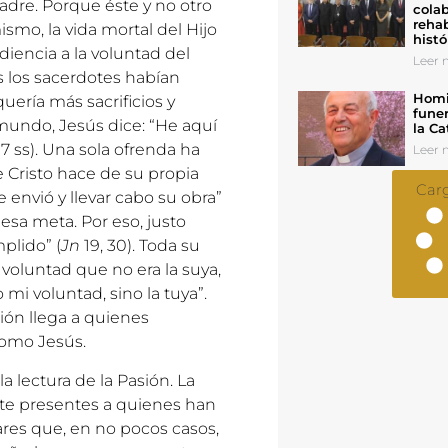
adre. Porque éste y no otro
colab
rehab
ismo, la vida mortal del Hijo
histó
iencia a la voluntad del
Leer n
os los sacerdotes habían
Homil
uería más sacrificios y
funer
 mundo, Jesús dice: “He aquí
la Ca
 7 ss). Una sola ofrenda ha
Leer n
e Cristo hace de su propia
Car
 envió y llevar cabo su obra”
esa meta. Por eso, justo
plido” (
Jn
19, 30). Toda su
 voluntad que no era la suya,
 mi voluntad, sino la tuya”.
ión llega a quienes
como Jesús.
a lectura de la Pasión. La
nte presentes a quienes han
ares que, en no pocos casos,