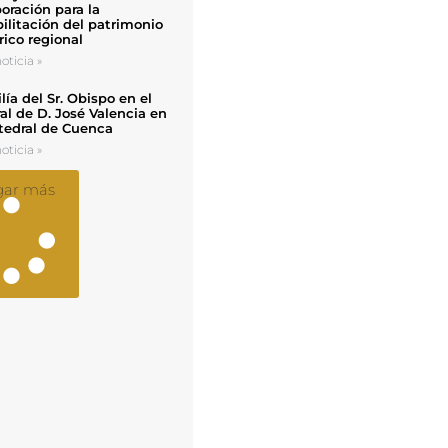
oración para la
ilitación del patrimonio
rico regional
oticia »
ía del Sr. Obispo en el
al de D. José Valencia en
tedral de Cuenca
oticia »
gar más