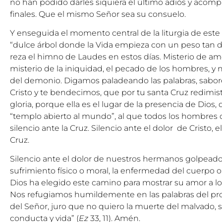
no han podido darles siquiera el último adiós y aco
finales. Que el mismo Señor sea su consuelo.
Y enseguida el momento central de la liturgia de este d
“dulce árbol donde la Vida empieza con un peso tan 
reza el himno de Laudes en estos días. Misterio de amo
misterio de la iniquidad, el pecado de los hombres, y
del demonio. Digamos paladeando las palabras, sabor
Cristo y te bendecimos, que por tu santa Cruz redimis
gloria, porque ella es el lugar de la presencia de Dios, 
“templo abierto al mundo”, al que todos los hombre
silencio ante la Cruz. Silencio ante el dolor de Cristo, 
Cruz.
Silencio ante el dolor de nuestros hermanos golpeados
sufrimiento físico o moral, la enfermedad del cuerpo o
Dios ha elegido este camino para mostrar su amor a 
Nos refugiamos humildemente en las palabras del profe
del Señor, juro que no quiero la muerte del malvado,
conducta y vida” (
Ez
33, 11). Amén.