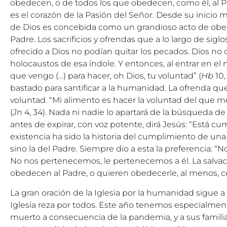
obedecen, o de todos los que obedecen, como él, al P
es el corazón de la Pasión del Señor. Desde su inicio m
de Dios es concebida como un grandioso acto de obed
Padre. Los sacrificios y ofrendas que a lo largo de sigl
ofrecido a Dios no podían quitar los pecados. Dios no q
holocaustos de esa índole. Y entonces, al entrar en el
que vengo (…) para hacer, oh Dios, tu voluntad” (
Hb
10,
bastado para santificar a la humanidad. La ofrenda qu
voluntad. “Mi alimento es hacer la voluntad del que me
(
Jn
4, 34). Nada ni nadie lo apartará de la búsqueda de 
antes de expirar, con voz potente, dirá Jesús: “Está cum
existencia ha sido la historia del cumplimiento de una
sino la del Padre. Siempre dio a esta la preferencia: “No
No nos pertenecemos, le pertenecemos a él. La salvac
obedecen al Padre, o quieren obedecerle, al menos, 
La gran oración de la Iglesia por la humanidad sigue a l
Iglesia reza por todos. Este año tenemos especialme
muerto a consecuencia de la pandemia, y a sus famili