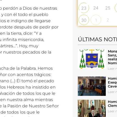
24
25
23
ndo perdón a Dios de nuestras
, y con él todo el pueblo
2
30
1
ios e indigno de llegarse
sacerdote después de pedir por
 la tierra, dice: “Y a
ÚLTIMAS NOT
infinita misericordia,
ártires…”. Hoy, muy
Mons
r nuestros pecados de la
Sanz
reali
Nomb
ucha de la Palabra. Hemos
Leer n
eñor con acentos trágicos:
Homil
mano (…) Él tomó el pecado
Exeq
Cave
los Hebreos ha insistido en
Leer n
alvación de todos los que le
en nuestra alma mientras
Homil
Cleme
e la Pasión de Nuestro Señor
Leer n
 de todos los que le