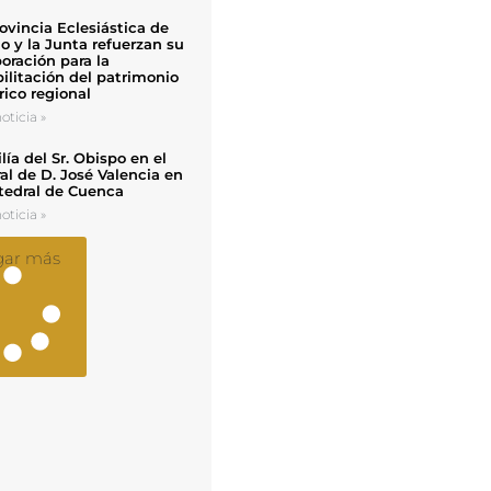
ovincia Eclesiástica de
o y la Junta refuerzan su
oración para la
ilitación del patrimonio
rico regional
oticia »
ía del Sr. Obispo en el
al de D. José Valencia en
tedral de Cuenca
oticia »
gar más