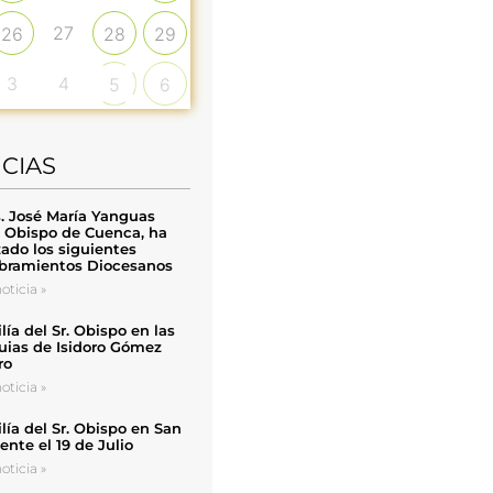
27
26
28
29
3
4
5
6
ICIAS
. José María Yanguas
, Obispo de Cuenca, ha
zado los siguientes
ramientos Diocesanos
oticia »
ía del Sr. Obispo en las
uias de Isidoro Gómez
ro
oticia »
ía del Sr. Obispo en San
nte el 19 de Julio
oticia »