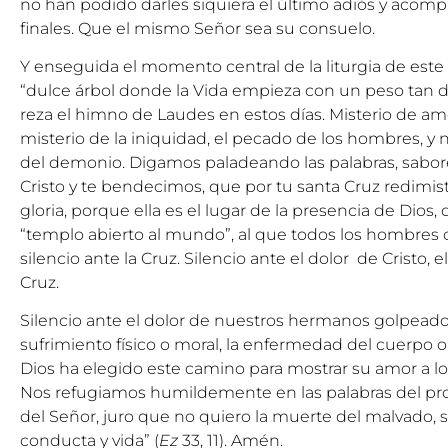
no han podido darles siquiera el último adiós y aco
finales. Que el mismo Señor sea su consuelo.
Y enseguida el momento central de la liturgia de este d
“dulce árbol donde la Vida empieza con un peso tan 
reza el himno de Laudes en estos días. Misterio de amo
misterio de la iniquidad, el pecado de los hombres, y
del demonio. Digamos paladeando las palabras, sabor
Cristo y te bendecimos, que por tu santa Cruz redimis
gloria, porque ella es el lugar de la presencia de Dios, 
“templo abierto al mundo”, al que todos los hombre
silencio ante la Cruz. Silencio ante el dolor de Cristo, 
Cruz.
Silencio ante el dolor de nuestros hermanos golpeados
sufrimiento físico o moral, la enfermedad del cuerpo o
Dios ha elegido este camino para mostrar su amor a 
Nos refugiamos humildemente en las palabras del profe
del Señor, juro que no quiero la muerte del malvado,
conducta y vida” (
Ez
33, 11). Amén.