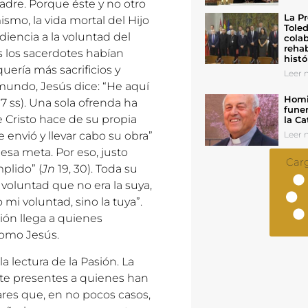
adre. Porque éste y no otro
La Pr
ismo, la vida mortal del Hijo
Toled
iencia a la voluntad del
colab
rehab
os los sacerdotes habían
histó
uería más sacrificios y
Leer n
 mundo, Jesús dice: “He aquí
Homil
 7 ss). Una sola ofrenda ha
funer
e Cristo hace de su propia
la Ca
 envió y llevar cabo su obra”
Leer n
esa meta. Por eso, justo
Car
plido” (
Jn
19, 30). Toda su
 voluntad que no era la suya,
 mi voluntad, sino la tuya”.
ión llega a quienes
como Jesús.
a lectura de la Pasión. La
nte presentes a quienes han
ares que, en no pocos casos,