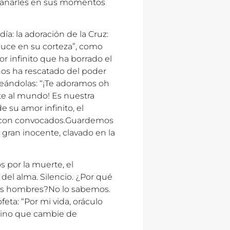
mpañarles en sus momentos
ía: la adoración de la Cruz:
duce en su corteza”, como
r infinito que ha borrado el
 nos ha rescatado del poder
eándolas: “¡Te adoramos oh
te al mundo! Es nuestra
de su amor infinito, el
s con convocados.Guardemos
el gran inocente, clavado en la
 por la muerte, el
 del alma. Silencio. ¿Por qué
los hombres?No lo sabemos.
ta: “Por mi vida, oráculo
 sino que cambie de