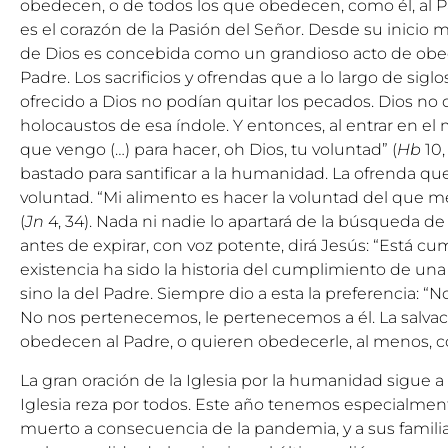
obedecen, o de todos los que obedecen, como él, al P
es el corazón de la Pasión del Señor. Desde su inicio m
de Dios es concebida como un grandioso acto de obed
Padre. Los sacrificios y ofrendas que a lo largo de sigl
ofrecido a Dios no podían quitar los pecados. Dios no q
holocaustos de esa índole. Y entonces, al entrar en el
que vengo (…) para hacer, oh Dios, tu voluntad” (
Hb
10,
bastado para santificar a la humanidad. La ofrenda qu
voluntad. “Mi alimento es hacer la voluntad del que me
(
Jn
4, 34). Nada ni nadie lo apartará de la búsqueda de 
antes de expirar, con voz potente, dirá Jesús: “Está cum
existencia ha sido la historia del cumplimiento de una
sino la del Padre. Siempre dio a esta la preferencia: “No
No nos pertenecemos, le pertenecemos a él. La salvac
obedecen al Padre, o quieren obedecerle, al menos, 
La gran oración de la Iglesia por la humanidad sigue a l
Iglesia reza por todos. Este año tenemos especialme
muerto a consecuencia de la pandemia, y a sus famili