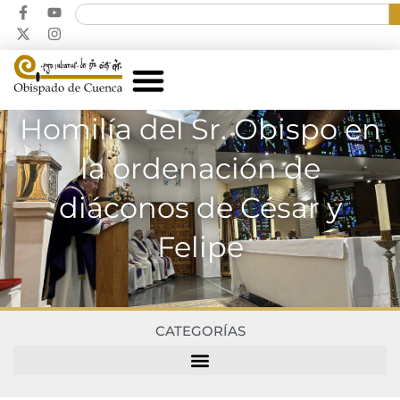
Homilía del Sr. Obispo en
la ordenación de
diáconos de César y
Felipe
CATEGORÍAS