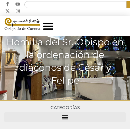
Homilía del Sr. Obispo en
la ordenación de
diáconos de César y
Felipe
CATEGORÍAS