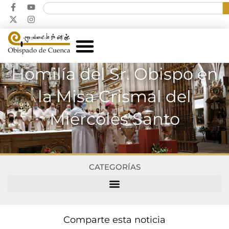
Homilía del Sr. Obispo en
la Misa Crismal del
Miércoles Santo
CATEGORÍAS
Comparte esta noticia