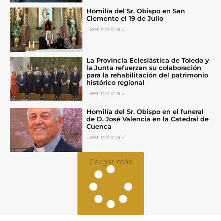
Homilía del Sr. Obispo en San
Clemente el 19 de Julio
Leer noticia »
La Provincia Eclesiástica de Toledo y
la Junta refuerzan su colaboración
para la rehabilitación del patrimonio
histórico regional
Leer noticia »
Homilía del Sr. Obispo en el funeral
de D. José Valencia en la Catedral de
Cuenca
Leer noticia »
Cargar más