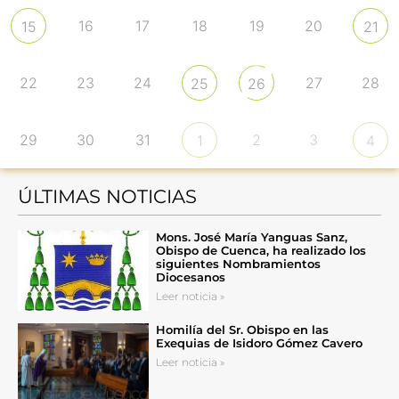
16
17
18
19
20
15
21
22
23
24
27
28
25
26
29
30
31
2
3
1
4
ÚLTIMAS NOTICIAS
Mons. José María Yanguas Sanz,
Obispo de Cuenca, ha realizado los
siguientes Nombramientos
Diocesanos
Leer noticia »
Homilía del Sr. Obispo en las
Exequias de Isidoro Gómez Cavero
Leer noticia »