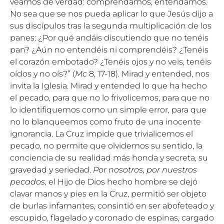
veamos de verdad: comprendamos, entendamos.
No sea que se nos pueda aplicar lo que Jesús dijo a
sus discípulos tras la segunda multiplicación de los
panes: ¿Por qué andáis discutiendo que no tenéis
pan? ¿Aún no entendéis ni comprendéis? ¿Tenéis
el corazón embotado? ¿Tenéis ojos y no veis, tenéis
oídos y no oís?” (
Mc
8, 17-18). Mirad y entended, nos
invita la Iglesia. Mirad y entended lo que ha hecho
el pecado, para que no lo frivolicemos, para que no
lo identifiquemos como un simple error, para que
no lo blanqueemos como fruto de una inocente
ignorancia. La Cruz impide que trivialicemos el
pecado, no permite que olvidemos su sentido, la
conciencia de su realidad más honda y secreta, su
gravedad y seriedad.
Por nosotros, por nuestros
pecados
, el Hijo de Dios hecho hombre se dejó
clavar manos y pies en la Cruz, permitió ser objeto
de burlas infamantes, consintió en ser abofeteado y
escupido, flagelado y coronado de espinas, cargado