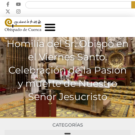
Homilía del Sr. Obispo en
el Viernes Santo.
Celebración de la Pasión
y muerte de Nuestro
Señor Jesucristo
CATEGORÍAS