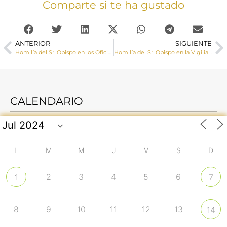
Comparte si te ha gustado
ANTERIOR
SIGUIENTE
Homilía del Sr. Obispo en los Oficios del Jueves Santo en la cena del Señor
Homilía del Sr. Obispo en la Vigilia Pascual en la noche del Sábado Santo
CALENDARIO
L
M
M
J
V
S
D
2
3
4
5
6
1
7
8
9
10
11
12
13
14