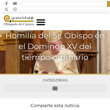
Homilía del Sr. Obispo en
el Domingo XV del
tiempo ordinario
CATEGORÍAS
Comparte esta noticia