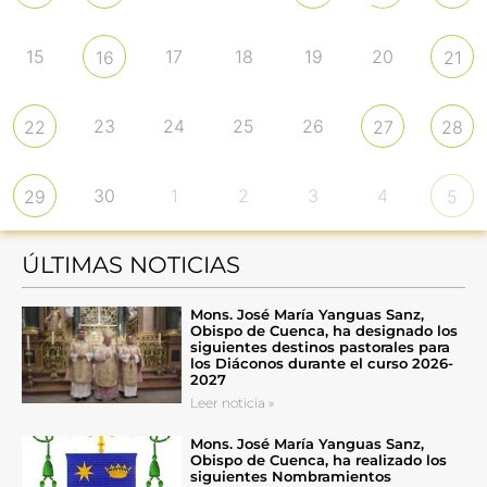
15
17
18
19
20
16
21
23
24
25
26
22
27
28
30
1
2
3
4
29
5
ÚLTIMAS NOTICIAS
Mons. José María Yanguas Sanz,
Obispo de Cuenca, ha designado los
siguientes destinos pastorales para
los Diáconos durante el curso 2026-
2027
Leer noticia »
Mons. José María Yanguas Sanz,
Obispo de Cuenca, ha realizado los
siguientes Nombramientos