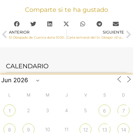
Comparte si te ha gustado
ANTERIOR
SIGUIENTE
El Obispado de Cuenca dona 10.000 € para ayudar a mitigar el impacto del COVID-19 en los indígenas de la Amazonia peruana del Vicariato de Yurimaguas
Carta semanal del Sr. Obispo: «El pensamiento único se impone de manera dictatorial, es decir, arbitraria, absolutista y despótica, intolerante e intransigente».
CALENDARIO
L
M
M
J
V
S
D
2
3
4
5
1
6
7
10
11
8
9
12
13
14