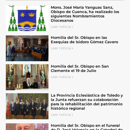
Mons. José María Yanguas Sanz,
Obispo de Cuenca, ha realizado los
siguientes Nombramientos
Diocesanos
Leer noticia »
Homilía del Sr. Obispo en las
Exequias de Isidoro Gómez Cavero
Leer noticia »
Homilía del Sr. Obispo en San
Clemente el 19 de Julio
Leer noticia »
La Provincia Eclesiástica de Toledo y
la Junta refuerzan su colaboración
para la rehabilitación del patrimonio
histórico regional
Leer noticia »
Homilía del Sr. Obispo en el funeral
de D. José Valencia en la Catedral de