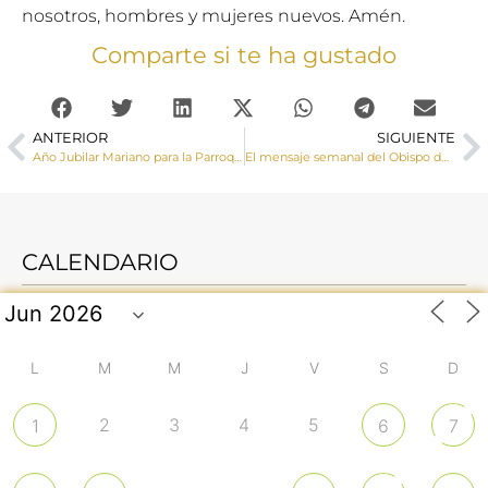
nosotros, hombres y mujeres nuevos. Amén.
Comparte si te ha gustado
ANTERIOR
SIGUIENTE
Año Jubilar Mariano para la Parroquia de Villalba del Rey
El mensaje semanal del Obispo de Cuenca
CALENDARIO
L
M
M
J
V
S
D
2
3
4
5
1
6
7