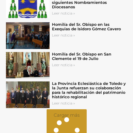
siguientes Nombramientos
Diocesanos
Leer noticia »
Homilía del Sr. Obispo en las
Exequias de Isidoro Gómez Cavero
Leer noticia »
Homilía del Sr. Obispo en San
Clemente el 19 de Julio
Leer noticia »
La Provincia Eclesiástica de Toledo y
la Junta refuerzan su colaboración
para la rehabilitación del patrimonio
histórico regional
Leer noticia »
Cargar más