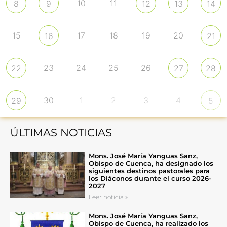
10
11
8
9
12
13
14
15
17
18
19
20
16
21
23
24
25
26
22
27
28
30
1
2
3
4
29
5
ÚLTIMAS NOTICIAS
Mons. José María Yanguas Sanz,
Obispo de Cuenca, ha designado los
siguientes destinos pastorales para
los Diáconos durante el curso 2026-
2027
Leer noticia »
Mons. José María Yanguas Sanz,
Obispo de Cuenca, ha realizado los