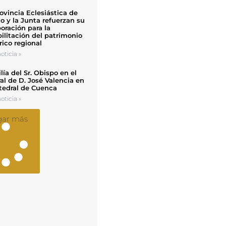
ovincia Eclesiástica de
o y la Junta refuerzan su
oración para la
ilitación del patrimonio
rico regional
oticia »
ía del Sr. Obispo en el
al de D. José Valencia en
tedral de Cuenca
oticia »
gar más