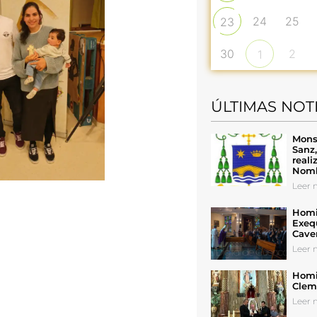
24
25
23
30
2
1
ÚLTIMAS NOT
Mons
Sanz
reali
Nomb
Leer n
Homil
Exeq
Cave
Leer n
Homil
Cleme
Leer n