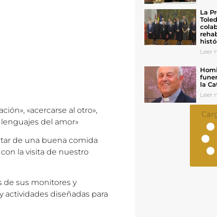
La Pr
Toled
colab
rehab
histó
Leer n
Homil
funer
la Ca
Leer n
ción», «acercarse al otro»,
Car
5 lenguajes del amor»
utar de una buena comida
 con la visita de nuestro
 de sus monitores y
 y actividades diseñadas para