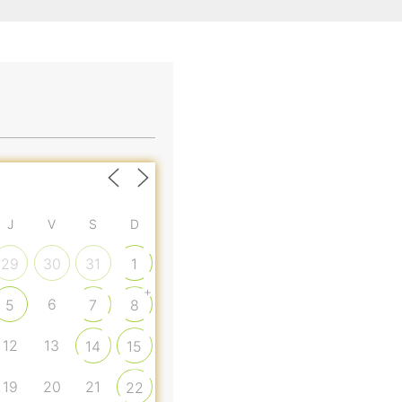
J
V
S
D
29
30
31
1
+
6
5
7
8
12
13
14
15
19
20
21
22