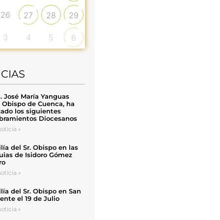
26
27
28
29
3
4
5
6
ICIAS
. José María Yanguas
, Obispo de Cuenca, ha
zado los siguientes
ramientos Diocesanos
oticia »
ía del Sr. Obispo en las
uias de Isidoro Gómez
ro
oticia »
ía del Sr. Obispo en San
nte el 19 de Julio
oticia »