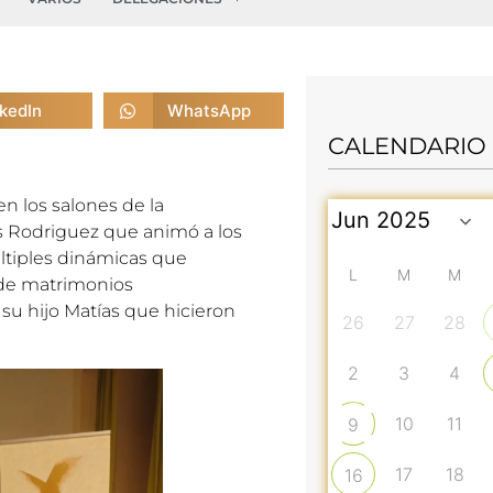
nkedIn
WhatsApp
CALENDARIO
en los salones de la
s Rodriguez que animó a los
ltiples dinámicas que
L
M
M
 de matrimonios
su hijo Matías que hicieron
26
27
28
2
3
4
10
11
9
17
18
16