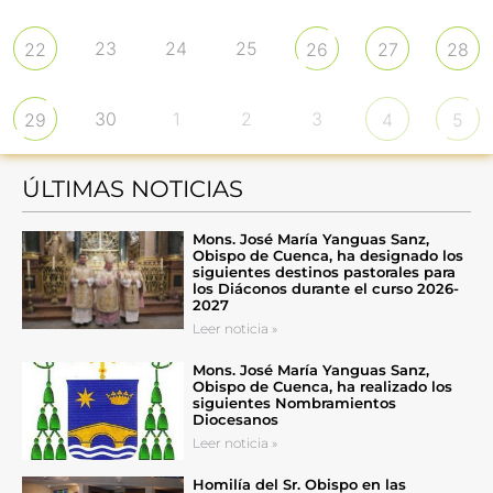
23
24
25
22
26
27
28
30
1
2
3
29
4
5
ÚLTIMAS NOTICIAS
Mons. José María Yanguas Sanz,
Obispo de Cuenca, ha designado los
siguientes destinos pastorales para
los Diáconos durante el curso 2026-
2027
Leer noticia »
Mons. José María Yanguas Sanz,
Obispo de Cuenca, ha realizado los
siguientes Nombramientos
Diocesanos
Leer noticia »
Homilía del Sr. Obispo en las