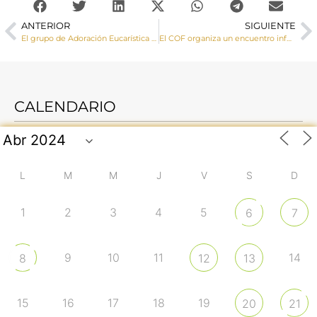
ANTERIOR
SIGUIENTE
El grupo de Adoración Eucarística Perpetua peregrina a la Catedral en el Año Santo
El COF organiza un encuentro informativo sobre parejas en riesgo de separación
CALENDARIO
L
M
M
J
V
S
D
1
2
3
4
5
6
7
9
10
11
14
8
12
13
15
16
17
18
19
20
21