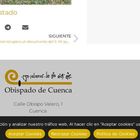
stado
SIGUIENTE
La Policía Nacional recupera un documento del S. XII que fue sustraído hace 43 años del Archivo Capitular de la Catedral
Calle Obispo Valero, 1
Cuenca
ón y analizar nuestro tráfico web. Al hacer clic en “Aceptar cookies” u
ervados
Política de Privacidad / Aviso Legal
Política
Aceptar Cookies
Rechazar Cookies
Política de Cookies