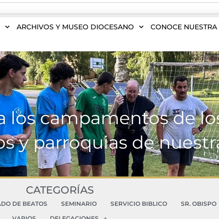
S
ARCHIVOS Y MUSEO DIOCESANO
CONOCE NUESTRA 
ita los campamentos de lo
os y parroquias de nuestr
CATEGORÍAS
ADO DE BEATOS
SEMINARIO
SERVICIO BIBLICO
SR. OBISPO
VARIOS
DELEGACIONES