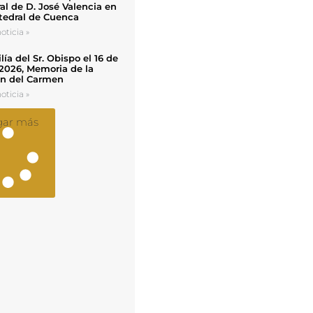
al de D. José Valencia en
tedral de Cuenca
oticia »
ía del Sr. Obispo el 16 de
 2026, Memoria de la
en del Carmen
oticia »
gar más