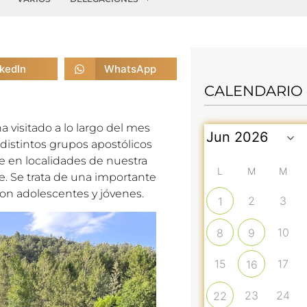
nkedIn
WhatsApp
CALENDARIO
 visitado a lo largo del mes
distintos grupos apostólicos
e en localidades de nuestra
L
M
M
e. Se trata de una importante
con adolescentes y jóvenes.
2
3
1
10
8
9
15
17
16
23
24
22