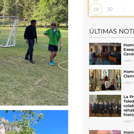
30
1
29
ÚLTIMAS NOT
Homil
Exeq
Cave
Leer n
Homil
Cleme
Leer n
La Pr
Toled
colab
rehab
histó
Leer n
Homil