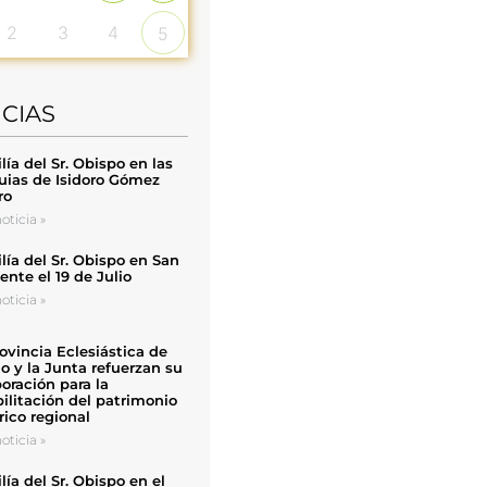
2
3
4
5
ICIAS
ía del Sr. Obispo en las
uias de Isidoro Gómez
ro
oticia »
ía del Sr. Obispo en San
nte el 19 de Julio
oticia »
ovincia Eclesiástica de
o y la Junta refuerzan su
oración para la
ilitación del patrimonio
rico regional
oticia »
ía del Sr. Obispo en el