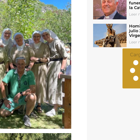
funer
la Ca
Leer n
Homil
julio
Virg
Leer n
Car