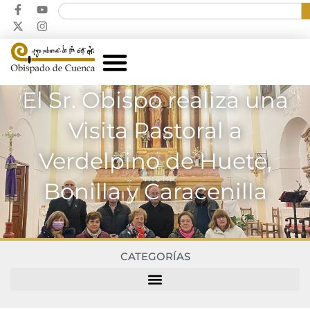
El Sr. Obispo realiza una
Visita Pastoral a
Verdelpino de Huete,
Bonilla y Caracenilla
CATEGORÍAS