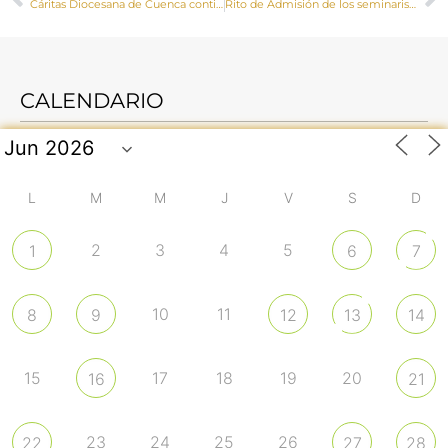
Cáritas Diocesana de Cuenca continúa apostando por el trabajo decente, esencial para la dignidad humana
Rito de Admisión de los seminaristas David Guirado Gutiérrez y Moisés de las Heras Gómez
CALENDARIO
L
M
M
J
V
S
D
2
3
4
5
1
6
7
10
11
8
9
12
13
14
15
17
18
19
20
16
21
23
24
25
26
22
27
28