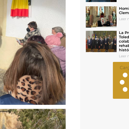
Homil
Cleme
Leer n
La Pr
Toled
colab
rehab
histó
Leer n
Car