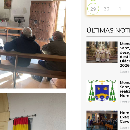
30
1
29
ÚLTIMAS NOT
Mons
Sanz
desig
desti
Diáco
2026
Leer n
Mons
Sanz
reali
Nomb
Leer n
Homil
Exeq
Cave
Leer n