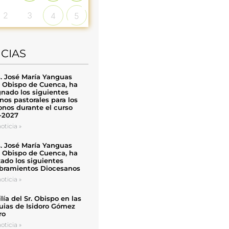
2
3
4
5
ICIAS
. José María Yanguas
, Obispo de Cuenca, ha
nado los siguientes
nos pastorales para los
nos durante el curso
-2027
oticia »
. José María Yanguas
, Obispo de Cuenca, ha
zado los siguientes
ramientos Diocesanos
oticia »
ía del Sr. Obispo en las
uias de Isidoro Gómez
ro
oticia »