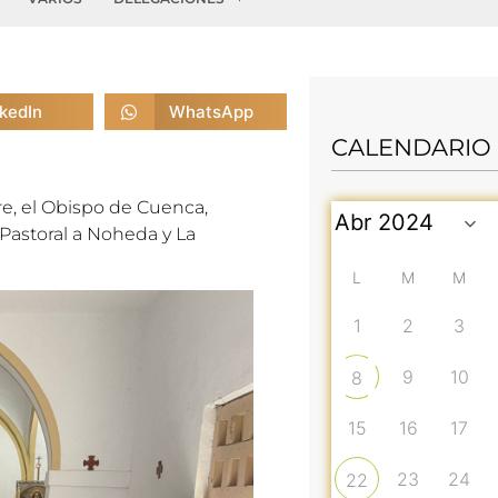
nkedIn
WhatsApp
CALENDARIO
e, el Obispo de Cuenca,
Pastoral a Noheda y La
L
M
M
1
2
3
9
10
8
15
16
17
23
24
22