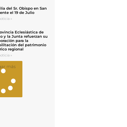
ía del Sr. Obispo en San
nte el 19 de Julio
oticia »
ovincia Eclesiástica de
o y la Junta refuerzan su
oración para la
ilitación del patrimonio
rico regional
oticia »
gar más