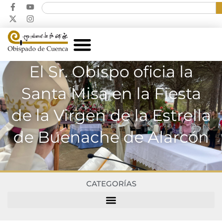
El Sr. Obispo oficia la
Santa Misa en la Fiesta
de la Virgen de la Estrella
de Buenache de Alarcón
CATEGORÍAS