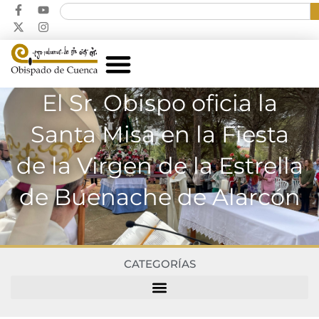
El Sr. Obispo oficia la
Santa Misa en la Fiesta
de la Virgen de la Estrella
de Buenache de Alarcón
CATEGORÍAS