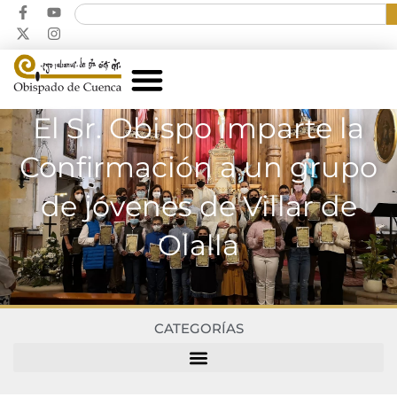
El Sr. Obispo imparte la
Confirmación a un grupo
de jóvenes de Villar de
Olalla
CATEGORÍAS