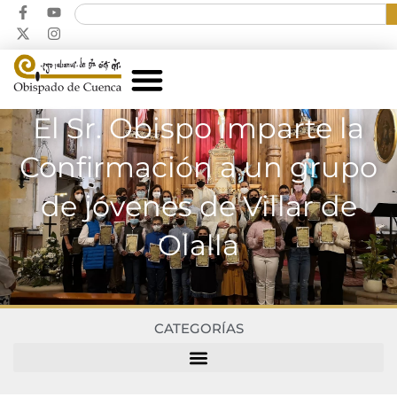
El Sr. Obispo imparte la
Confirmación a un grupo
de jóvenes de Villar de
Olalla
CATEGORÍAS